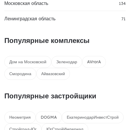
Московская область
134
Ленинградская область
71
Популярные комплексы
Дом на Московской
Зеленодар
AVrorA
Смородина
Айвазовский
Популярные застройщики
Неометрия
DOGMA
ЕкатеринодарИнвестСтрой
Стройград-Юг
ЮгСтройИмпериал