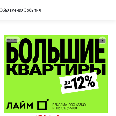
Объявления
События
Реклама