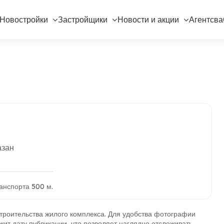
Новостройки
Застройщики
Новости и акции
Агентсва
азан
анспорта 500 м.
роительства жилого комплекса. Для удобства фотографии
ит дату публикации, что позволяет наглядно отслеживать