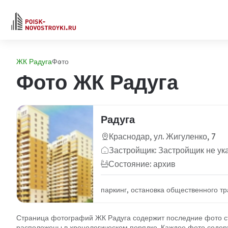
ЖК Радуга
Фото
Фото ЖК Радуга
Радуга
Краснодар, ул. Жигуленко, 7
Застройщик: Застройщик не ук
Состояние: архив
паркинг, остановка общественного тр
Страница фотографий ЖК Радуга содержит последние фото ст
расположены в хронологическом порядке. Каждое фото содерж