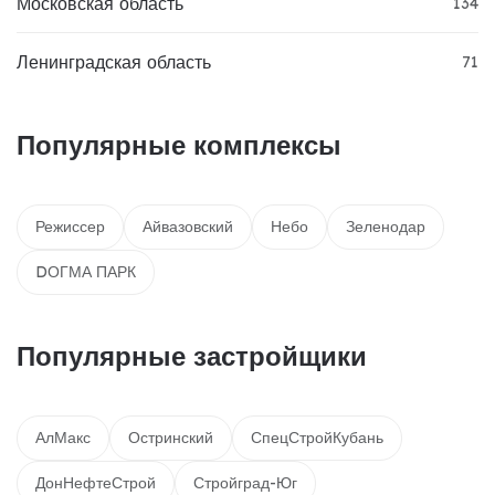
Московская область
134
Ленинградская область
71
Популярные комплексы
Режиссер
Айвазовский
Небо
Зеленодар
DОГМА ПАРК
Популярные застройщики
АлМакс
Остринский
СпецСтройКубань
ДонНефтеСтрой
Стройград-Юг