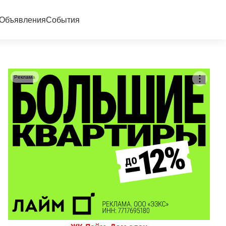
Объявления
События
Реклама