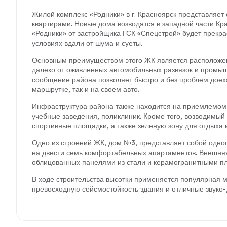
Жилой комплекс «Родники» в г. Красноярск представляе
квартирами. Новые дома возводятся в западной части Кра
«Родники» от застройщика ГСК «Спецстрой» будет прекр
условиях вдали от шума и суеты.
Основным преимуществом этого ЖК является расположени
далеко от оживленных автомобильных развязок и промыш
сообщение района позволяет быстро и без проблем доеха
маршрутке, так и на своем авто.
Инфраструктура района также находится на приемлемом 
учебные заведения, поликлиник. Кроме того, возводимый
спортивные площадки, а также зеленую зону для отдыха и
Одно из строений ЖК, дом №3, представляет собой однос
на двести семь комфортабельных апартаментов. Внешняя
облицованных панелями из стали и керамогранитными п
В ходе строительства высотки применяется популярная 
превосходную сейсмостойкость здания и отличные звуко-