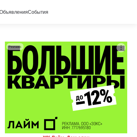
Объявления
События
Реклама