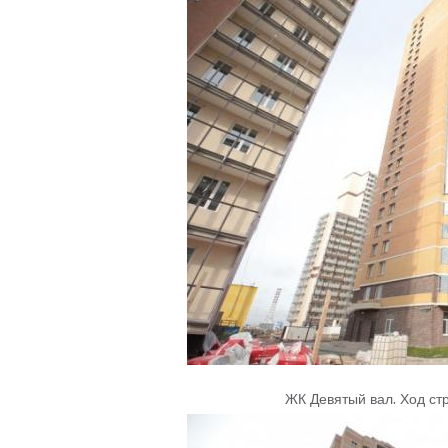
ЖК Девятый вал
.
Ход ст