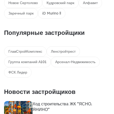
Новое Сертолово
Кудровский парк
Алфавит
Заречный парк
iD Murino ll
Популярные застройщики
ГлавСтройКомплекс
Ленстройтрест
Группа компаний А101
Арсенал-Недвижимость
ФСК Лидер
Новости застройщиков
Ход строительства ЖК "ЯСНО.
ЯНИНО"