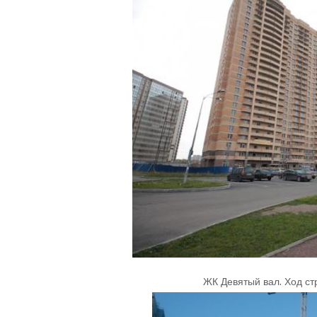
ЖК Девятый вал
.
Ход ст