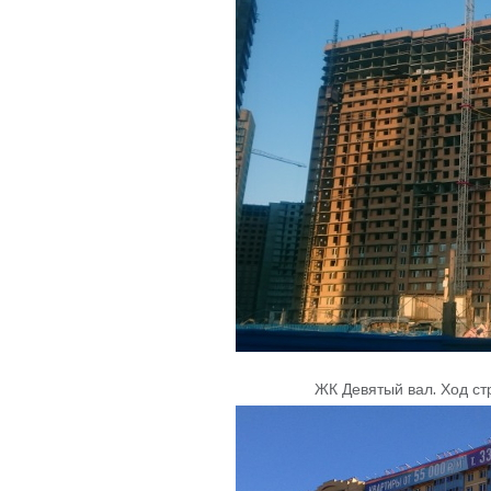
ЖК Девятый вал
.
Ход ст