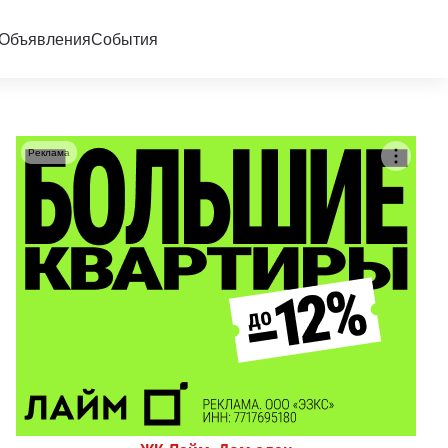
Объявления
События
Реклама