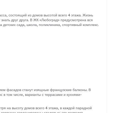
са, состоящий из домов высотой всего 4 этажа. Жизнь
т знать друг друга. В ЖК «Любоград» предусмотрена вся
 детских сада, школа, поликлиника, спортивный комплекс.
ием фасадов станут изящные французские балконы. В
 в том числе, варианты с террасами и кухнями-
ря на высоту домов всего 4 этажа, в каждой парадной
 корпусах запланированы кладовые: это позволит