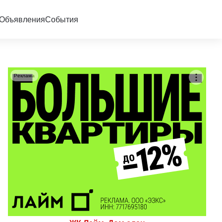
Объявления
События
Реклама