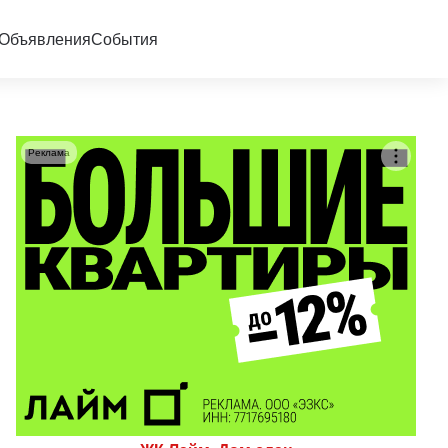
Объявления
События
Реклама