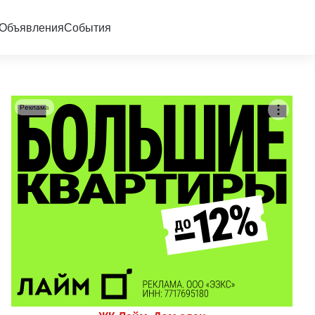
Объявления
События
Реклама