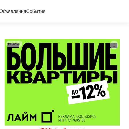
Объявления
События
Реклама