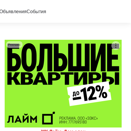
Объявления
События
Реклама