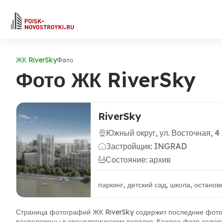
ЖК RiverSky
Фото
Фото ЖК RiverSky
RiverSky
Южный округ, ул. Восточная, 4
Застройщик: INGRAD
Состояние: архив
паркинг, детский сад, школа, остано
Страница фотографий ЖК RiverSky содержит последние фото 
расположены в хронологическом порядке. Каждое фото содерж