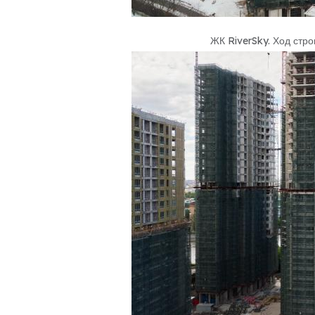
ЖК RiverSky
.
Ход стро