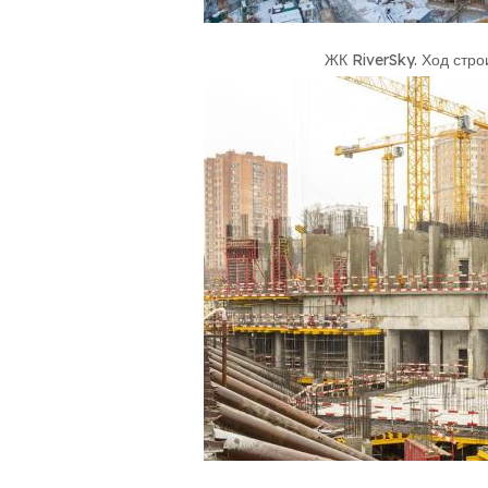
ЖК RiverSky
.
Ход стро