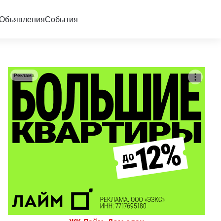
Объявления
События
Реклама