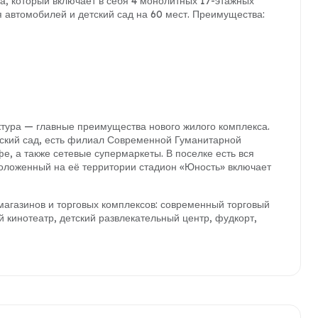
, который включает в себя 4 монолитных 17-этажных
я автомобилей и детский сад на 60 мест. Преимущества:
ктура — главные преимущества нового жилого комплекса.
ский сад, есть филиал Современной Гуманитарной
е, а также сетевые супермаркеты. В поселке есть вся
оложенный на её территории стадион «Юность» включает
магазинов и торговых комплексов: современный торговый
й кинотеатр, детский развлекательный центр, фудкорт,