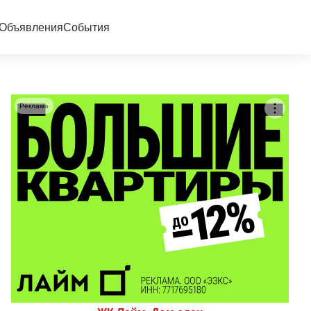
Объявления
События
Реклама