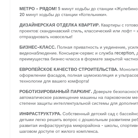
МЕТРО - РЯДОМ!
5 минут ходьбы до станции «Жулебино»
20 минут ходьбы до станции «Котельники».
ДИЗАЙНЕРСКАЯ ОТДЕЛКА КВАРТИР.
Квартиры с готово
проектов: скандинавский стиль, классический или лофт – 
отпраздновать новоселье!
БИЗНЕС-КЛАСС.
Полная приватность и уединение, усиле
видеонаблюдение. Консьерж-сервис и служба reception, д
преимущества бизнес-класса в формате закрытой частно
ЕВРОПЕЙСКОЕ КАЧЕСТВО СТРОИТЕЛЬСТВА.
Монолитн
оформлении фасадов, полная шумоизоляция и ультрасо
технологии для вашего комфорта!
РОБОТИЗИРОВАННЫЙ ПАРКИНГ.
Доверьте безопасност
автоматическое размещение машины на парковочном мест
степени защиты интеллектуальной системы для дополнит
ИНФРАСТРУКТУРА.
Собственный детский сад с бассейн
детьми легко решить вопрос с дошкольным развитием реб
развитая инфраструктура микрорайона - школы, спортив
шаговом доступе от жилого комплекса.