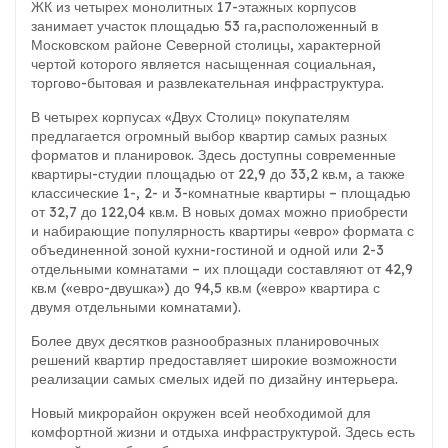
ЖК из четырех монолитных 17-этажных корпусов
занимает участок площадью 53 га,расположенный в
Московском районе Северной столицы, характерной
чертой которого является насыщенная социальная,
торгово-бытовая и развлекательная инфраструктура.
В четырех корпусах «Двух Столиц» покупателям
предлагается огромный выбор квартир самых разных
форматов и планировок. Здесь доступны современные
квартиры-студии площадью от 22,9 до 33,2 кв.м, а также
классические 1-, 2- и 3-комнатные квартиры – площадью
от 32,7 до 122,04 кв.м. В новых домах можно приобрести
и набирающие популярность квартиры «евро» формата с
объединенной зоной кухни-гостиной и одной или 2-3
отдельными комнатами – их площади составляют от 42,9
кв.м («евро-двушка») до 94,5 кв.м («евро» квартира с
двумя отдельными комнатами).
Более двух десятков разнообразных планировочных
решений квартир предоставляет широкие возможности
реализации самых смелых идей по дизайну интерьера.
Новый микрорайон окружен всей необходимой для
комфортной жизни и отдыха инфраструктурой. Здесь есть