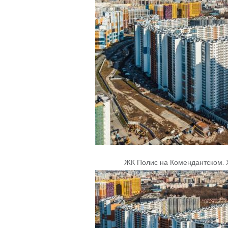
ЖК Полис на Комендантском
.