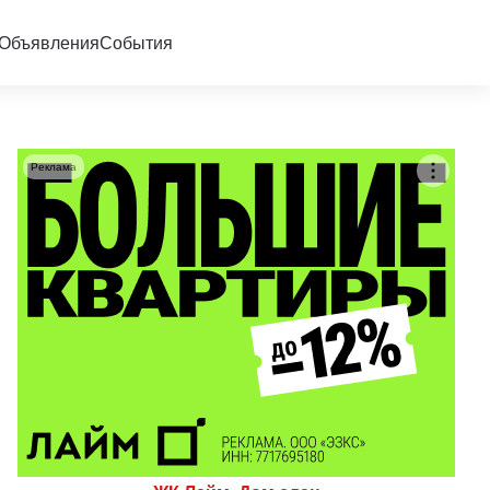
Объявления
События
Реклама