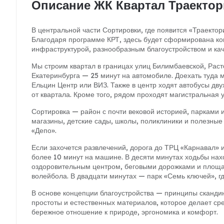
Описание ЖК Квартал Траектор
В центральной части Сортировки, где появится «Траектор
Благодаря программе КРТ, здесь будет сформирована ко
инфраструктурой, разнообразным благоустройством и ка
Мы строим квартал в границах улиц Билимбаевской, Раст
Екатеринбурга — 25 минут на автомобиле. Доехать туда 
Ельцин Центр или ВИЗ. Также в центр ходят автобусы дв
от квартала. Кроме того, рядом проходят магистральная 
Сортировка — район с почти вековой историей, парками и
магазины, детские сады, школы, поликлиники и полезные 
«Депо».
Если захочется развлечений, дорога до ТРЦ «Карнавал» 
более 10 минут на машине. В десяти минутах ходьбы нах
оздоровительным центром, беговыми дорожками и площа
волейбола. В двадцати минутах — парк «Семь ключей», гд
В основе концепции благоустройства — принципы сканди
простоты и естественных материалов, которое делает ср
бережное отношение к природе, эргономика и комфорт.