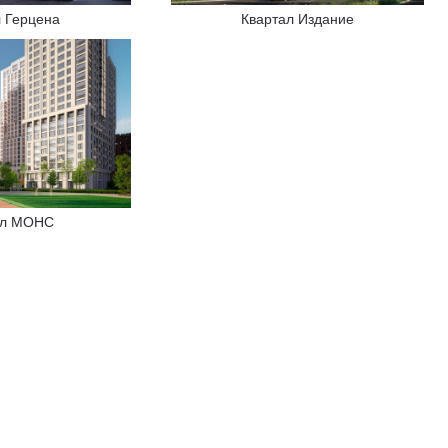
л Герцена
Квартал Издание
ал МОНС