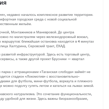
ия
ия», недавно началось комплексное развитие территории.
мфортная городская среда с новой социальной
чественным жильём.
очной, Монтажников и Маневровой. До центра
можно по магистралям через железнодорожный вокзал,
ух маршрутов: ближайшая остановка находится в 4 минутах
улица Халтурина, Серовский тракт, ЕКАД.
 развитой инфраструктурой. Здесь есть торговый центр,
сервисы, а также другой проект Брусники — квартал
и парка с аттракционами «Таганская слобода» займёт не
одится стадион «Локомотив» с восстановительно-
дками для футбола, мини-футбола, воркаута и пляжного
е можно подолгу гулять летом и кататься на лыжах зимой.
навского натурализма. Это сочетание функциональности,
еду удобной для жизни. Здесь важны биоразнообразие,