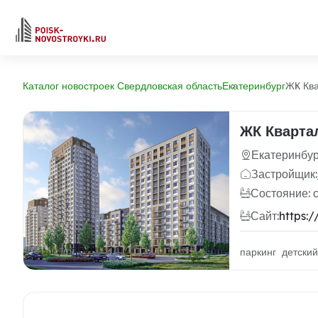
Каталог новостроек Свердловская область
Екатеринбург
ЖК Ква
ЖК Кварта
Екатеринбу
Застройщик:
Состояние: 
Сайт:
https:/
паркинг детски