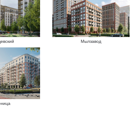
девский
Мылзавод
ница