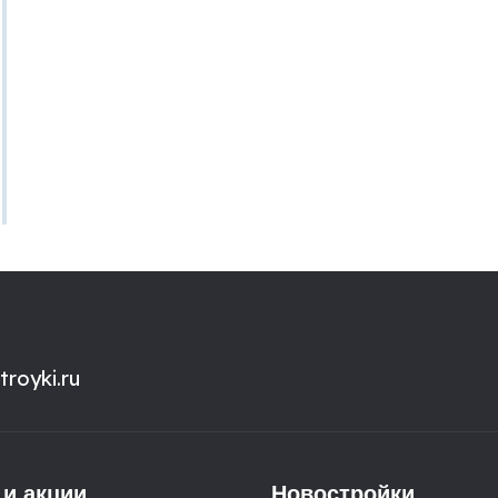
royki.ru
 и акции
Новостройки