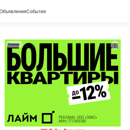
Объявления
События
Реклама