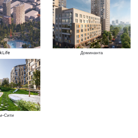
kLife
Доминанта
м-Сити