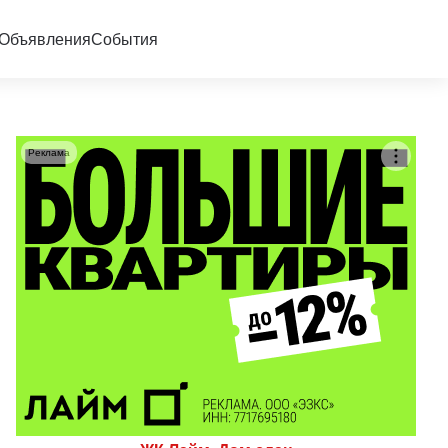
Объявления
События
Реклама