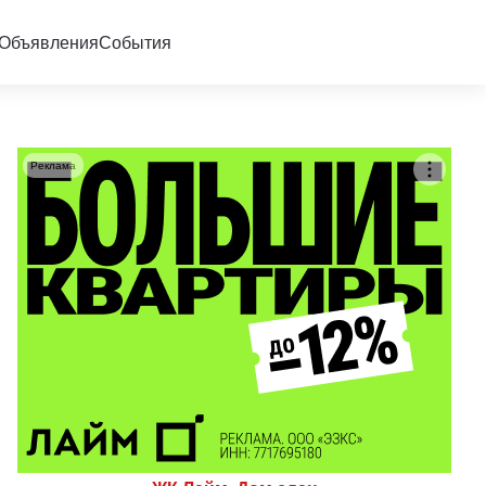
Объявления
События
Реклама