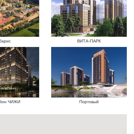
барис
ВИТА-ПАРК
йон ЧИЖИ
Портовый