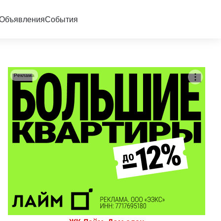
Объявления
События
Реклама