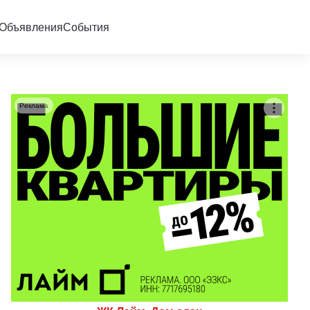
Объявления
События
Реклама