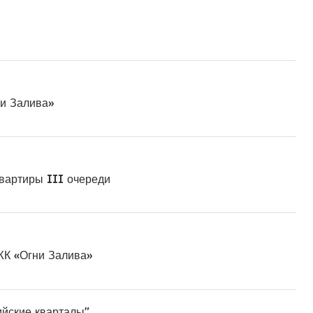
ни Залива»
квартиры III очереди
ЖК «Огни Залива»
ийские кварталы"