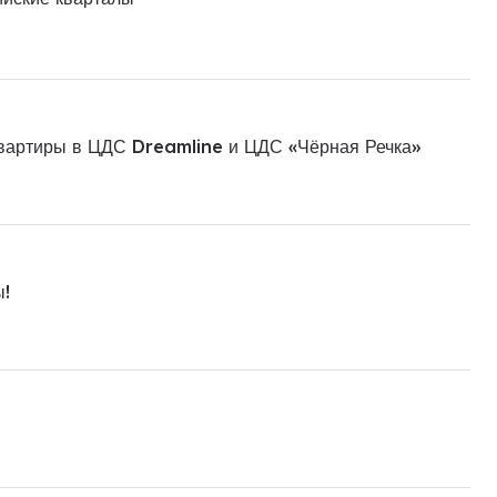
квартиры в ЦДС Dreamline и ЦДС «Чёрная Речка»
ы!