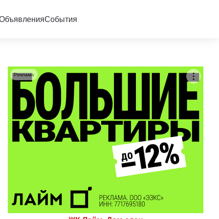
Объявления
События
Реклама