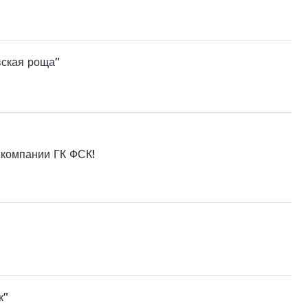
вская роща"
 компании ГК ФСК!
к"