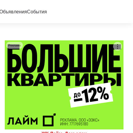
Объявления
События
Реклама