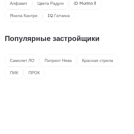
Алфавит
Цвета Радуги
iD Murino ll
Янила Кантри
IQ Гатчина
Популярные застройщики
Самолет ЛО
Патриот Нева
Красная стрела
ПИК
ПРОК