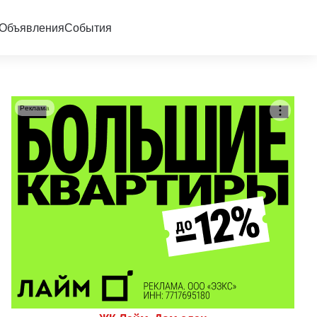
Объявления
События
Реклама