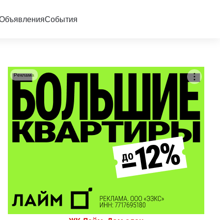
Объявления
События
Реклама