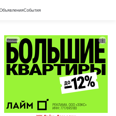
Объявления
События
Реклама