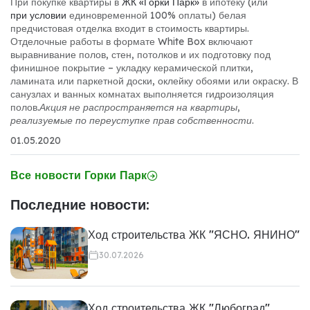
При покупке квартиры в
ЖК «Горки Парк»
в ипотеку (или
при условии
единовременной 100% оплаты) белая
предчистовая отделка входит в стоимость квартиры.
Отделочные работы в формате White Box включают
выравнивание полов, стен, потолков и их подготовку под
финишное покрытие – укладку керамической плитки,
ламината или паркетной доски, оклейку обоями или окраску. В
санузлах и ванных комнатах выполняется гидроизоляция
полов.
Акция не распространяется на квартиры,
реализуемые по переуступке прав собственности.
01.05.2020
Все новости Горки Парк
Последние новости:
Ход строительства ЖК "ЯСНО. ЯНИНО"
30.07.2026
Ход строительства ЖК "Любоград"