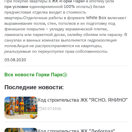
При покупке квартиры в
ЖК «Горки Парк»
в ипотеку (или
при условии
единовременной 100% оплаты) белая
предчистовая отделка входит в стоимость
квартиры.
Отделочные работы в формате White Box включают
выравнивание полов, стен, потолков и их подготовку под
финишное покрытие – укладку керамической плитки,
ламината или паркетной доски, оклейку обоями или окраску. В
санузлах и ванных комнатах выполняется гидроизоляция
полов.
Акция не распространяется на квартиры,
реализуемые по переуступке прав собственности.
05.08.2020
Все новости Горки Парк
Последние новости:
Ход строительства ЖК "ЯСНО. ЯНИНО"
30.07.2026
Ход строительства ЖК "Любоград"