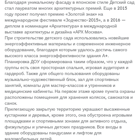
Благодаря уникальному фасаду в японском стиле Детский сад
стал лауреатом многих архитектурных премий. Еще в 2015
году проект получил премию «Золотой знак» на
международном фестивале «Зодчество-2015», а в 2016 —
диплом в номинации «Архитектура» в международной
выставке архитектуры и дизайна «АРХ Москва».
При строительстве детского сада использовались новейшие
энергоэффективные материалы и современное инженерное
оборудование, благодаря которым удалось достичь самого
высокого класса энергоэффективности здания А+.
Планировка ДОУ сформирована таким образом, что у каждой
группы есть своя просторная спальня, игровая аудитория и
гардероб. Также для общего пользования оборудованы
музыкально-художественный блок, зал для спортивных
занятий, комнаты для мастер-классов и утренников и
медицинские кабинеты. На первом этаже кроме пункта охраны
расположены помещения для хранения колясок, самокатов и
санок.
Прилегающую закрытую территорию украшают высаженные
кустарники и деревья, кроме этого, она обустроена игровыми
площадками и спортивными зонами для активного отдыха,
физкультуры и уличных детских праздников. Все входы в
здание оборудованы пандусами и лифтом для
маломобильных детей.