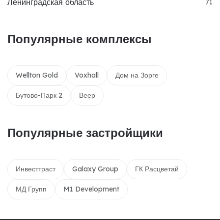
Ленинградская область
71
Популярные комплексы
Wellton Gold
Voxhall
Дом на Зорге
Бутово-Парк 2
Веер
Популярные застройщики
Инвесттраст
Galaxy Group
ГК Расцветай
МД Групп
M1 Development