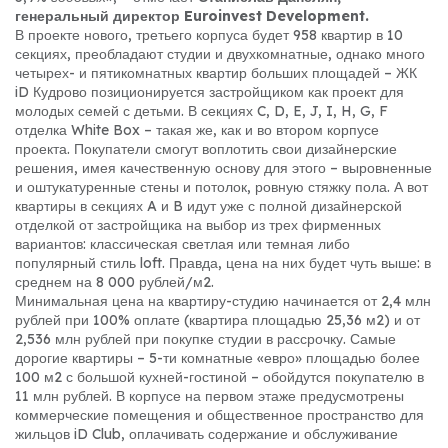
генеральный директор Euroinvest Development.
В проекте нового, третьего корпуса будет 958 квартир в 10
секциях, преобладают студии и двухкомнатные, однако много
четырех- и пятикомнатных квартир больших площадей – ЖК
iD Кудрово позиционируется застройщиком как проект для
молодых семей с детьми. В секциях C, D, E, J, I, H, G, F
отделка White Box – такая же, как и во втором корпусе
проекта. Покупатели смогут воплотить свои дизайнерские
решения, имея качественную основу для этого – выровненные
и оштукатуренные стены и потолок, ровную стяжку пола. А вот
квартиры в секциях A и B идут уже с полной дизайнерской
отделкой от застройщика на выбор из трех фирменных
вариантов: классическая светлая или темная либо
популярный стиль loft. Правда, цена на них будет чуть выше: в
среднем на 8 000 рублей/м2.
Минимальная цена на квартиру-студию начинается от 2,4 млн
рублей при 100% оплате (квартира площадью 25,36 м2) и от
2,536 млн рублей при покупке студии в рассрочку. Самые
дорогие квартиры – 5-ти комнатные «евро» площадью более
100 м2 с большой кухней-гостиной – обойдутся покупателю в
11 млн рублей. В корпусе на первом этаже предусмотрены
коммерческие помещения и общественное пространство для
жильцов iD Club, оплачивать содержание и обслуживание