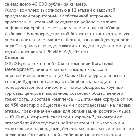
сейчас всего 40 000 рублей за кв. метр.
Жилой комплекс высотностью в 12 этажей с закрытой
придомовой территорией и собственной встроенно-
пристроенной стоянкой находится в районе с развитой
инфраструктурой в пешей доступности от метро «Улица
Дыбенко». В непосредственной близости от третьего корпуса
располагается гипермаркет «Лента», в шаговой доступности –
парк Оккервиль с велодорожками и прудом, в десяти минутах
ходьбы находится ТРК «МЕГА-Дыбенко».
Справка:
ЖК iD Кудрово – второй объект компании Euroinvest
Development, жилой комплекс комфорт-класса в
перспективной агломерации Санкт-Петербурга и первый в
локации Кудрово по эскроу от Сбербанка, находится в
непосредственной близости от парка Оккервиль, крупных
торговых центров и магазинов, остановок общественного
транспорта. В составе комплекса – 12 этажные корпуса от 380
до 958 квартир с общественными пространствами на первых
этажах, предназначенными для организации досуга жильцов
— iD Club, и открытой террасой в корпусе 3, закрытой от
автомобилей благоустроенной территорией с игровыми и
спортивными площадками, беседками, подземным и внешним
паркингом. Отличительной особенностью проекта стали