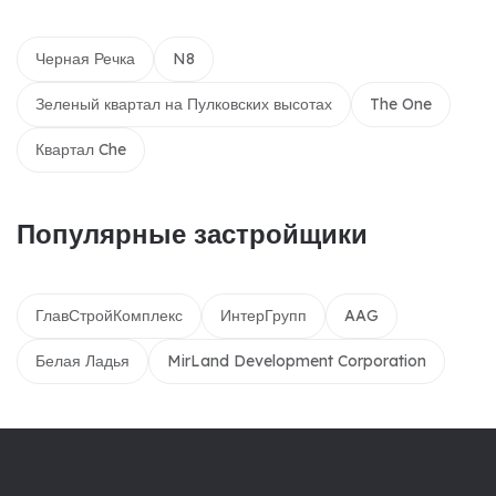
Черная Речка
N8
Зеленый квартал на Пулковских высотах
The One
Квартал Che
Популярные застройщики
ГлавСтройКомплекс
ИнтерГрупп
AAG
Белая Ладья
MirLand Development Corporation