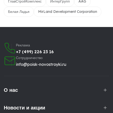
ГлавСтройКомплекс
ИнтерГрупп
AAG
Белая Ладья
MirLand Development Corporation
Реклама
+7 (499) 226 23 16
Сотрудничество
info@poisk-novostroyki.ru
О нас
Новости и акции