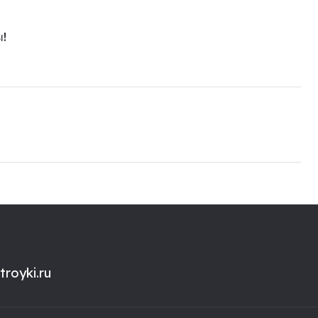
ы!
royki.ru