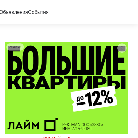
Объявления
События
Реклама