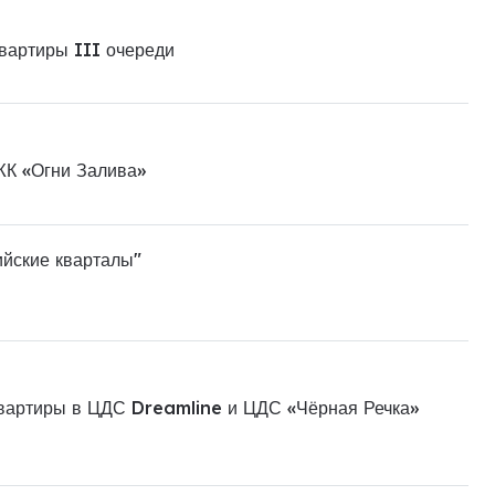
квартиры III очереди
ЖК «Огни Залива»
ийские кварталы"
квартиры в ЦДС Dreamline и ЦДС «Чёрная Речка»