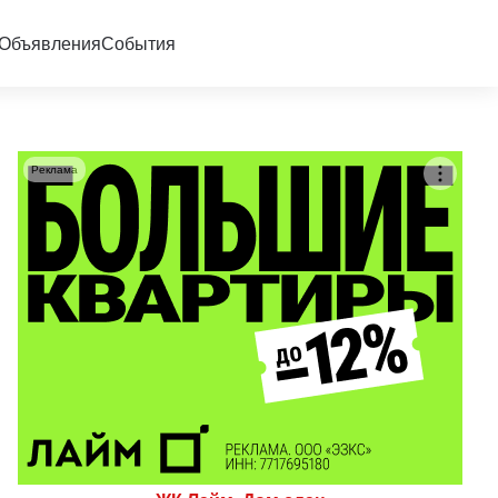
Объявления
События
Реклама