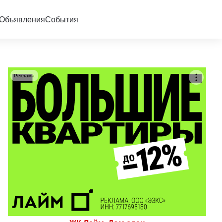
Объявления
События
Реклама