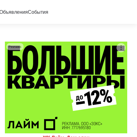
Объявления
События
Реклама