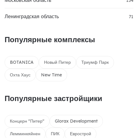
Московская область
134
Ленинградская область
71
Популярные комплексы
BOTANICA
Новый Питер
Триумф Парк
Охта Хаус
New Time
Популярные застройщики
Концерн "Питер"
Glorax Development
Лемминкяйнен
ПИК
Еврострой