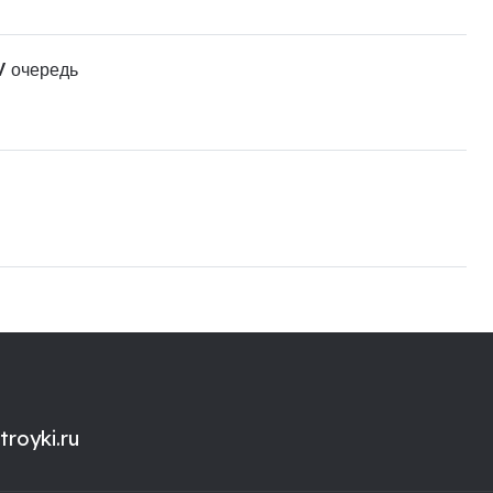
V очередь
royki.ru