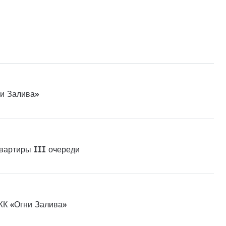
ни Залива»
квартиры III очереди
ЖК «Огни Залива»