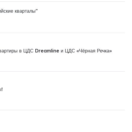
ийские кварталы"
квартиры в ЦДС Dreamline и ЦДС «Чёрная Речка»
ы!