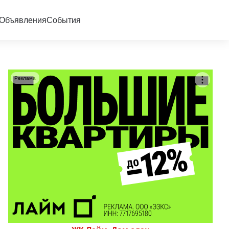
Объявления
События
Реклама