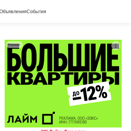
Объявления
События
Реклама