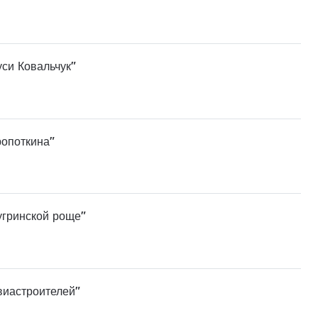
уси Ковальчук"
ропоткина"
угринской роще"
виастроителей"