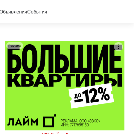
Объявления
События
Реклама