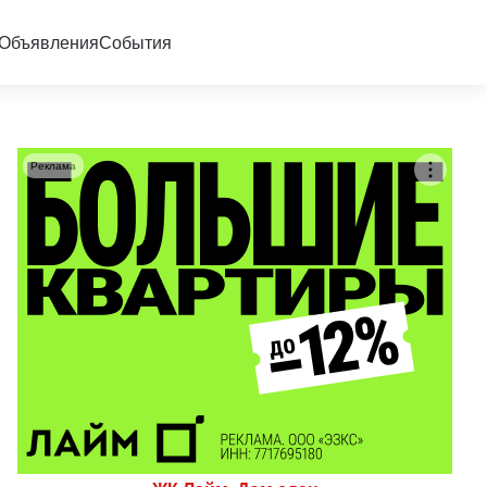
Объявления
События
Реклама