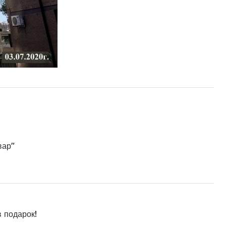
вар"
в подарок!