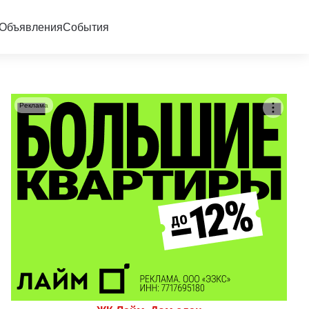
Объявления
События
Реклама