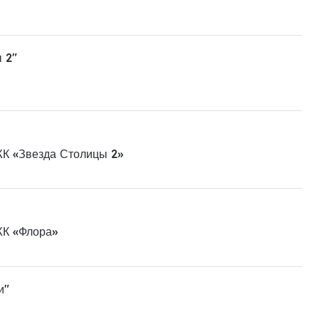
 2"
ЖК «Звезда Столицы 2»
ЖК «Флора»
и"