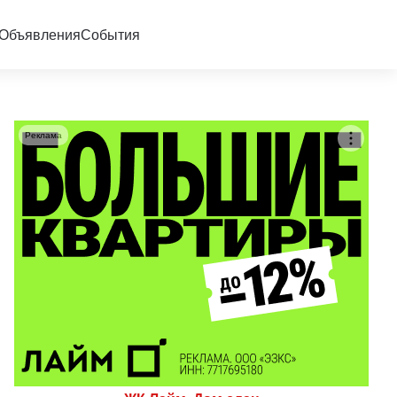
Объявления
События
Реклама