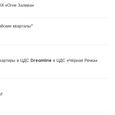
ЖК «Огни Залива»
ийские кварталы"
квартиры в ЦДС Dreamline и ЦДС «Чёрная Речка»
ы!