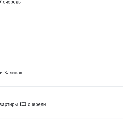
V очередь
ни Залива»
квартиры III очереди