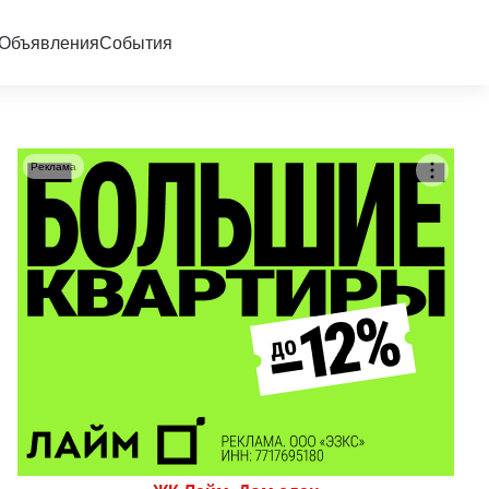
Объявления
События
Реклама