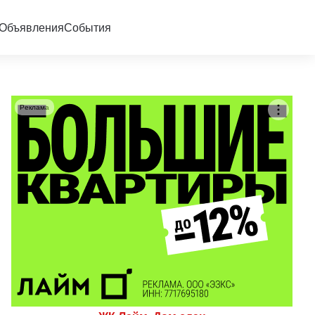
Объявления
События
Реклама