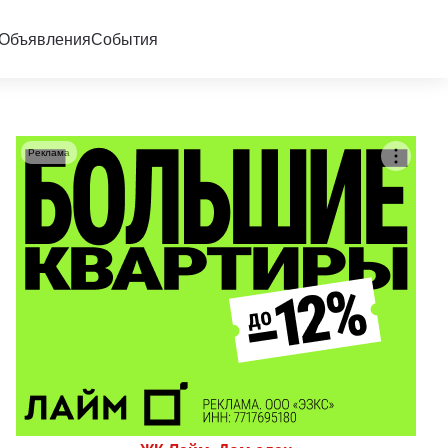
Объявления
События
Реклама