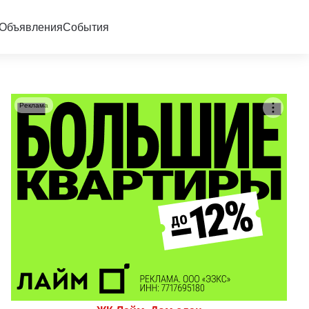
Объявления
События
Реклама