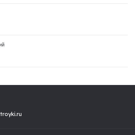
ий
royki.ru