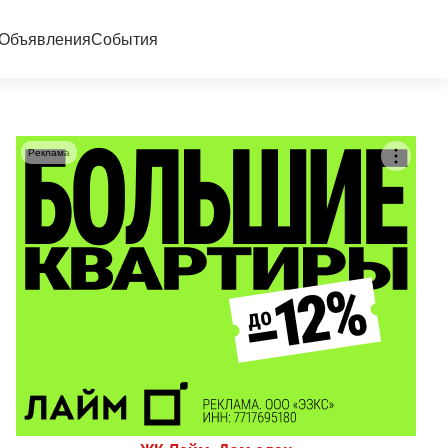
Объявления
События
Реклама