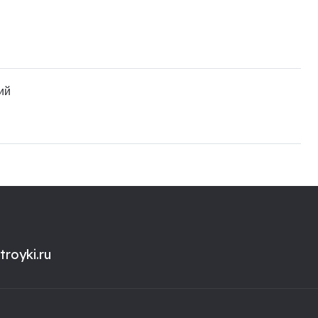
ий
royki.ru