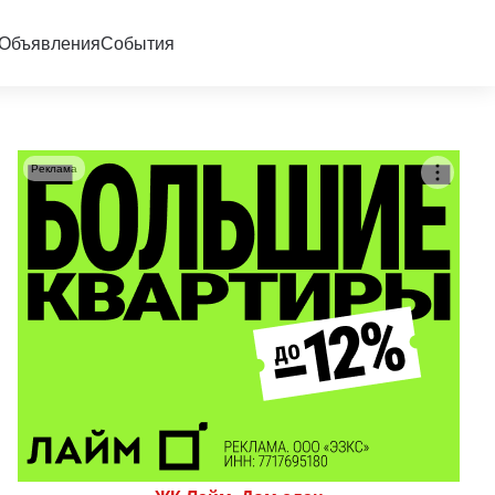
Объявления
События
Реклама