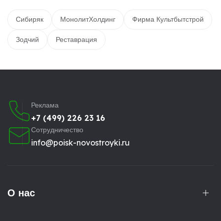
Сибиряк
МонолитХолдинг
Фирма Культбытстрой
Зодчий
Реставрация
Реклама
+7 (499) 226 23 16
Сотрудничество
info@poisk-novostroyki.ru
О нас